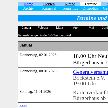
Home
Ockfen
Kirche
Termine
Archiv
Karneval
Tourismus
Ortspolitik
Ges
Termine und 
Januar
Februar
März
April
Mai
Juni
Veranstaltungen in der VG Saarburg-Kell
Januar
Donnerstag, 02.01.2026
18.00 Uhr Neu
Bürgerhaus in 
Generalversa
Donnerstag, 08.01.2026
Bockstein e.V.
19:00 Uhr
Kartenverkauf 
Sonntag, 11.01.2026
Bürgerhaus ab 
zurück