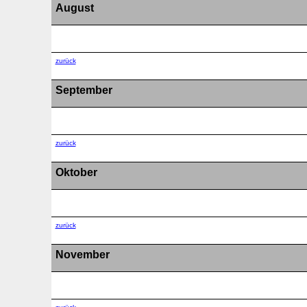
August
zurück
September
zurück
Oktober
zurück
November