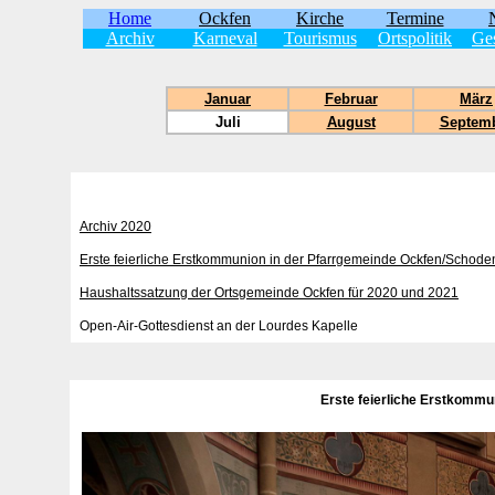
Home
Ockfen
Kirche
Termine
Archiv
Karneval
Tourismus
Ortspolitik
Ges
Januar
Februar
März
Juli
August
Septem
Archiv 2020
Erste feierliche Erstkommunion in der Pfarrgemeinde Ockfen/Schode
Haushaltssatzung der Ortsgemeinde Ockfen für 2020 und 2021
Open-Air-Gottesdienst an der Lourdes Kapelle
Erste feierliche Erstkommu